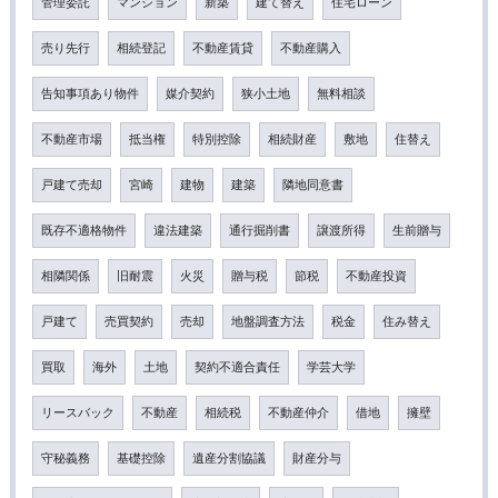
管理委託
マンション
新築
建て替え
住宅ローン
売り先行
相続登記
不動産賃貸
不動産購入
告知事項あり物件
媒介契約
狭小土地
無料相談
不動産市場
抵当権
特別控除
相続財産
敷地
住替え
戸建て売却
宮崎
建物
建築
隣地同意書
既存不適格物件
違法建築
通行掘削書
譲渡所得
生前贈与
相隣関係
旧耐震
火災
贈与税
節税
不動産投資
戸建て
売買契約
売却
地盤調査方法
税金
住み替え
買取
海外
土地
契約不適合責任
学芸大学
リースバック
不動産
相続税
不動産仲介
借地
擁壁
守秘義務
基礎控除
遺産分割協議
財産分与