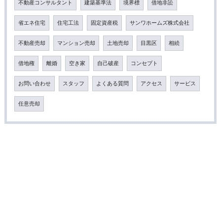
不動産コンサルタント
建築基準法
境界標
借地非訟
省エネ住宅
住宅工法
固定資産税
サンワホームズ株式会社
不動産売却
マンション売却
土地売却
目黒区
相続
借地権
離婚
空き家
自己破産
コンセプト
お問い合わせ
スタッフ
よくある質問
アクセス
サービス
任意売却