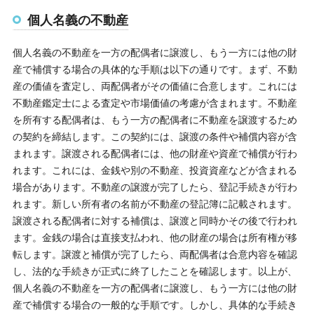
個人名義の不動産
個人名義の不動産を一方の配偶者に譲渡し、もう一方には他の財
産で補償する場合の具体的な手順は以下の通りです。まず、不動
産の価値を査定し、両配偶者がその価値に合意します。これには
不動産鑑定士による査定や市場価値の考慮が含まれます。不動産
を所有する配偶者は、もう一方の配偶者に不動産を譲渡するため
の契約を締結します。この契約には、譲渡の条件や補償内容が含
まれます。譲渡される配偶者には、他の財産や資産で補償が行わ
れます。これには、金銭や別の不動産、投資資産などが含まれる
場合があります。不動産の譲渡が完了したら、登記手続きが行わ
れます。新しい所有者の名前が不動産の登記簿に記載されます。
譲渡される配偶者に対する補償は、譲渡と同時かその後で行われ
ます。金銭の場合は直接支払われ、他の財産の場合は所有権が移
転します。譲渡と補償が完了したら、両配偶者は合意内容を確認
し、法的な手続きが正式に終了したことを確認します。以上が、
個人名義の不動産を一方の配偶者に譲渡し、もう一方には他の財
産で補償する場合の一般的な手順です。しかし、具体的な手続き