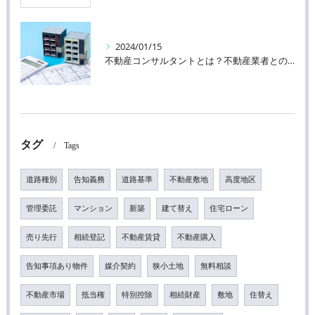
2024/01/15
不動産コンサルタントとは？不動産業者との違い
タグ
Tags
道路種別
告知義務
道路基準
不動産敷地
高度地区
管理委託
マンション
新築
建て替え
住宅ローン
売り先行
相続登記
不動産賃貸
不動産購入
告知事項あり物件
媒介契約
狭小土地
無料相談
不動産市場
抵当権
特別控除
相続財産
敷地
住替え