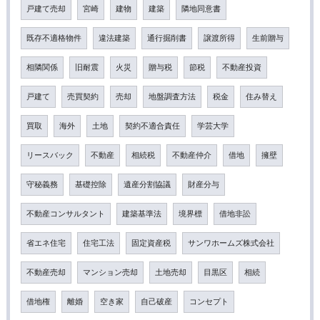
戸建て売却
宮崎
建物
建築
隣地同意書
既存不適格物件
違法建築
通行掘削書
譲渡所得
生前贈与
相隣関係
旧耐震
火災
贈与税
節税
不動産投資
戸建て
売買契約
売却
地盤調査方法
税金
住み替え
買取
海外
土地
契約不適合責任
学芸大学
リースバック
不動産
相続税
不動産仲介
借地
擁壁
守秘義務
基礎控除
遺産分割協議
財産分与
不動産コンサルタント
建築基準法
境界標
借地非訟
省エネ住宅
住宅工法
固定資産税
サンワホームズ株式会社
不動産売却
マンション売却
土地売却
目黒区
相続
借地権
離婚
空き家
自己破産
コンセプト