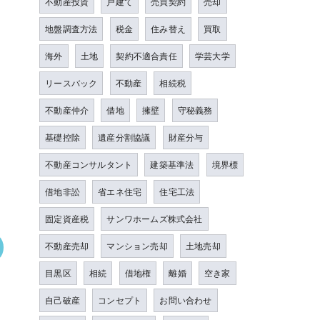
不動産投資
戸建て
売買契約
売却
地盤調査方法
税金
住み替え
買取
海外
土地
契約不適合責任
学芸大学
リースバック
不動産
相続税
不動産仲介
借地
擁壁
守秘義務
基礎控除
遺産分割協議
財産分与
不動産コンサルタント
建築基準法
境界標
借地非訟
省エネ住宅
住宅工法
固定資産税
サンワホームズ株式会社
不動産売却
マンション売却
土地売却
目黒区
相続
借地権
離婚
空き家
自己破産
コンセプト
お問い合わせ