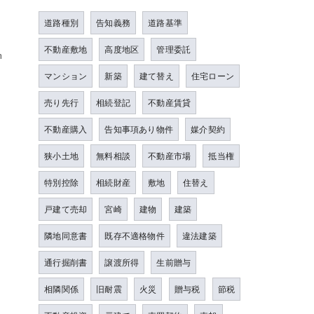
道路種別
告知義務
道路基準
不動産敷地
高度地区
管理委託
㎜
マンション
新築
建て替え
住宅ローン
売り先行
相続登記
不動産賃貸
不動産購入
告知事項あり物件
媒介契約
狭小土地
無料相談
不動産市場
抵当権
特別控除
相続財産
敷地
住替え
戸建て売却
宮崎
建物
建築
隣地同意書
既存不適格物件
違法建築
通行掘削書
譲渡所得
生前贈与
相隣関係
旧耐震
火災
贈与税
節税