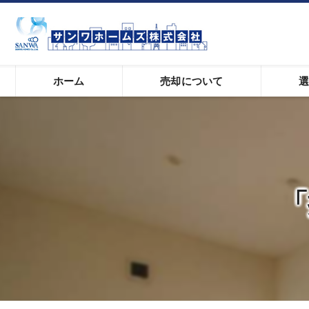
ホーム
売却について
相続
30年
離婚
目黒区
任意売却
充実の
「
不動産買取
学芸大
借地
マンション売却