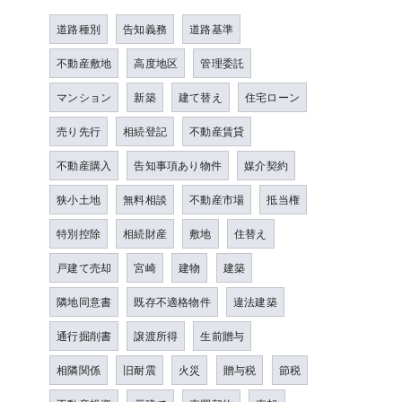
道路種別
告知義務
道路基準
不動産敷地
高度地区
管理委託
マンション
新築
建て替え
住宅ローン
売り先行
相続登記
不動産賃貸
不動産購入
告知事項あり物件
媒介契約
狭小土地
無料相談
不動産市場
抵当権
特別控除
相続財産
敷地
住替え
戸建て売却
宮崎
建物
建築
隣地同意書
既存不適格物件
違法建築
通行掘削書
譲渡所得
生前贈与
相隣関係
旧耐震
火災
贈与税
節税