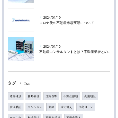
2024/01/19
コロナ後の不動産市場変動について
2024/01/15
不動産コンサルタントとは？不動産業者との違い
タグ
Tags
道路種別
告知義務
道路基準
不動産敷地
高度地区
管理委託
マンション
新築
建て替え
住宅ローン
売り先行
相続登記
不動産賃貸
不動産購入