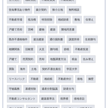
告知事項あり物件
媒介契約
狭小土地
無料相談
不動産市場
抵当権
特別控除
相続財産
敷地
住替え
戸建て売却
宮崎
建物
建築
隣地同意書
既存不適格物件
違法建築
通行掘削書
譲渡所得
生前贈与
相隣関係
旧耐震
火災
贈与税
節税
不動産投資
戸建て
売買契約
売却
地盤調査方法
税金
住み替え
買取
海外
土地
契約不適合責任
学芸大学
リースバック
不動産
相続税
不動産仲介
借地
擁壁
守秘義務
基礎控除
遺産分割協議
財産分与
不動産コンサルタント
建築基準法
境界標
借地非訟