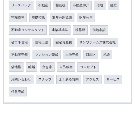
リースバック
不動産
相続税
不動産仲介
借地
擁壁
守秘義務
基礎控除
遺産分割協議
財産分与
不動産コンサルタント
建築基準法
境界標
借地非訟
省エネ住宅
住宅工法
固定資産税
サンワホームズ株式会社
不動産売却
マンション売却
土地売却
目黒区
相続
借地権
離婚
空き家
自己破産
コンセプト
お問い合わせ
スタッフ
よくある質問
アクセス
サービス
任意売却