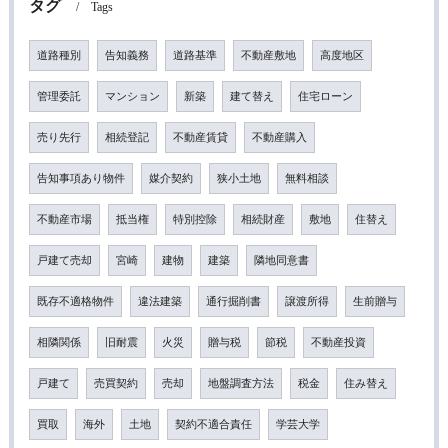
タグ
Tags
道路種別
告知義務
道路基準
不動産敷地
高度地区
管理委託
マンション
新築
建て替え
住宅ローン
売り先行
相続登記
不動産賃貸
不動産購入
告知事項あり物件
媒介契約
狭小土地
無料相談
不動産市場
抵当権
特別控除
相続財産
敷地
住替え
戸建て売却
宮崎
建物
建築
隣地同意書
既存不適格物件
違法建築
通行掘削書
譲渡所得
生前贈与
相隣関係
旧耐震
火災
贈与税
節税
不動産投資
戸建て
売買契約
売却
地盤調査方法
税金
住み替え
買取
海外
土地
契約不適合責任
学芸大学