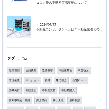
コロナ後の不動産市場変動について
2024/01/15
不動産コンサルタントとは？不動産業者との違い
タグ
Tags
道路種別
告知義務
道路基準
不動産敷地
高度地区
管理委託
マンション
新築
建て替え
住宅ローン
売り先行
相続登記
不動産賃貸
不動産購入
告知事項あり物件
媒介契約
狭小土地
無料相談