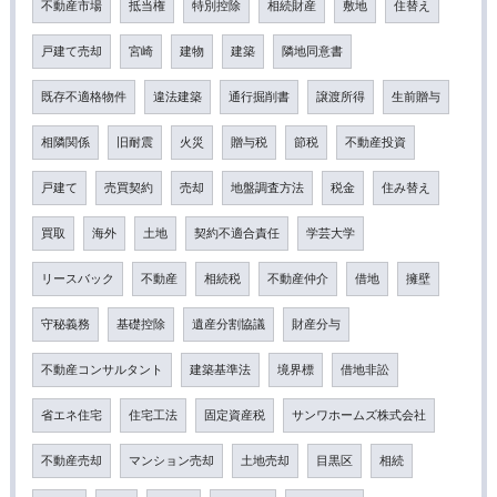
不動産市場
抵当権
特別控除
相続財産
敷地
住替え
戸建て売却
宮崎
建物
建築
隣地同意書
既存不適格物件
違法建築
通行掘削書
譲渡所得
生前贈与
相隣関係
旧耐震
火災
贈与税
節税
不動産投資
戸建て
売買契約
売却
地盤調査方法
税金
住み替え
買取
海外
土地
契約不適合責任
学芸大学
リースバック
不動産
相続税
不動産仲介
借地
擁壁
守秘義務
基礎控除
遺産分割協議
財産分与
不動産コンサルタント
建築基準法
境界標
借地非訟
省エネ住宅
住宅工法
固定資産税
サンワホームズ株式会社
不動産売却
マンション売却
土地売却
目黒区
相続